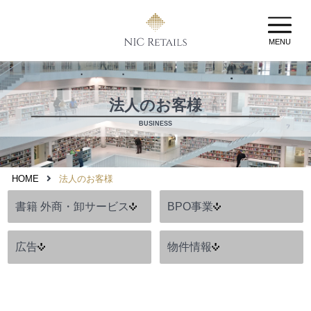
MENU
法人のお客様
BUSINESS
HOME
法人のお客様
書籍 外商・卸サービス
BPO事業
広告
物件情報