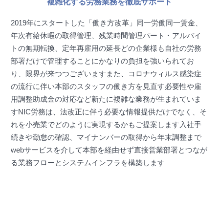
​複雑化する労務業務を徹底サポート
経理・労務受託会社様へのサポート
​安心できるバックオフィス
【会社設立・合併】​
2019年にスタートした「働き方改革」
「​経理担当者が急に辞めてしまった」
「採用してもすぐに
同一労働同一賃金、
管理業務の業務委託をご検討するきっかけに
会社の合併や
年次有給休暇の取得管理、残業時間管理
辞めてしまう」
「経理の業務工数を減らしたい」
パート・アルバイ
「安定し
再編が多々ございます
システムインフラや人事制度の見直
トの無期転換、定年再雇用の延長
たPLを早くアウトプットしたい」
どの企業様も自社の労務
し
内部統制や業務フローの構築など
NICは、会社設立や合併
部署だけで管理することに
かなりの負担を強いられてお
のサポート経験がございます
NIC経理は、届いた請求書を仕訳するだけでなく
小売の経理
り、限界が来つつございます
また、コロナウィルス感染症
業務における課題解決を提案します
の流行に伴い本部のスタッフの
働き方を見直す必要性や雇
【経費削減】
用調整助成金の対応など
新たに複雑な業務が生まれていま
小売にフィットしたコスト削減のノウハウと
いくつもの信
例えば、取引先からコスト削減の可能性を見つけたり
管理
す
NIC労務は、法改正に伴う必要な情報提供だけでなく、
そ
頼おけるパートナー企業は
店舗・事業所の業務受託から得
会計や業務フローの提案、webワークフローの構築など
​積み
れを小売業でどのように実現するかもご提案します
入社手
られた資産です
備品購入から保険契約、修繕管理、賃料削
上げた経験を踏まえたサービスをご提供いたします
続きや勤怠の確認、マイナンバーの取得から年末調整まで
減まで
お店と本部で起こりうるさまざまな課題解決に
積み
webサービスを介して本部を経由せず直接営業部署とつなが
上げられた資産を武器にサポート致します
導入企業様
る
業務フローとシステムインフラを構築します
【清掃事業】
店舗の植栽剪定・深夜清掃業務を受託できる
自社専門部署
がございます 小売現場経験者が
安心かつ丁寧なサービス
をご提供できます
通常の清掃業者と異なり店舗コンディシ