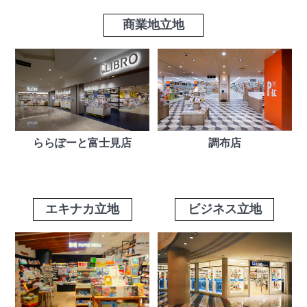
商業地立地
ららぽーと富士見店
調布店
エキナカ立地
ビジネス立地