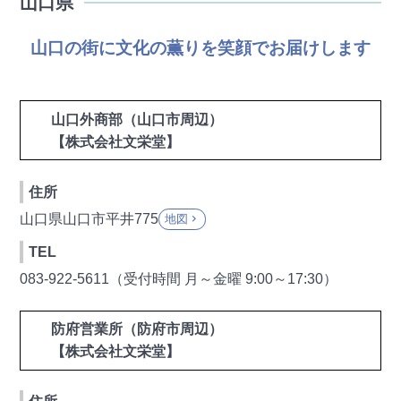
山口県
山口の街に文化の薫りを笑顔でお届けします
山口外商部（山口市周辺）
【株式会社文栄堂】
住所
山口県山口市平井775
地図
keyboard_arrow_right
TEL
083-922-5611（受付時間 月～金曜 9:00～17:30）
防府営業所（防府市周辺）
【株式会社文栄堂】