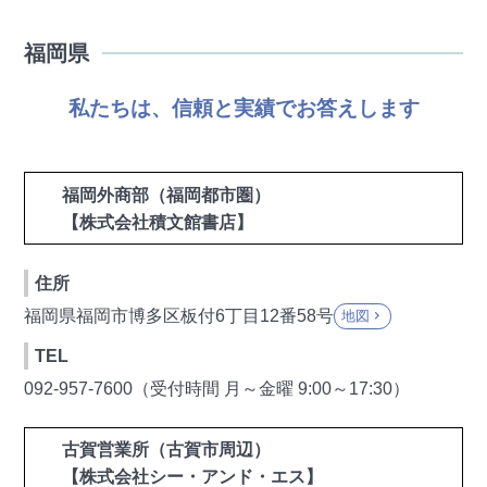
福岡県
私たちは、信頼と実績でお答えします
福岡外商部（福岡都市圏）
【株式会社積文館書店】
住所
福岡県福岡市博多区板付6丁目12番58号
地図
keyboard_arrow_right
TEL
092-957-7600（受付時間 月～金曜 9:00～17:30）
古賀営業所（古賀市周辺）
【株式会社シー・アンド・エス】