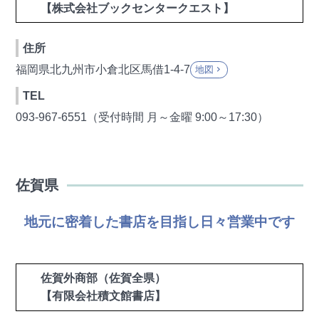
【株式会社ブックセンタークエスト】
住所
福岡県北九州市小倉北区馬借1-4-7
地図
keyboard_arrow_right
TEL
093-967-6551（受付時間 月～金曜 9:00～17:30）
佐賀県
地元に密着した書店を目指し日々営業中です
佐賀外商部（佐賀全県）
【有限会社積文館書店】