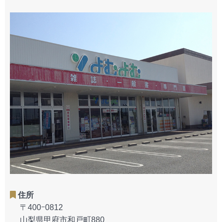
住所
〒400ｰ0812
山梨県甲府市和戸町880