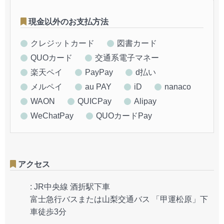
現金以外のお支払方法
クレジットカード
図書カード
QUOカード
交通系電子マネー
楽天ペイ
PayPay
d払い
メルペイ
au PAY
iD
nanaco
WAON
QUICPay
Alipay
WeChatPay
QUOカードPay
アクセス
:
JR中央線 酒折駅下車
富士急行バスまたは山梨交通バス 「甲運松原」下
車徒歩3分