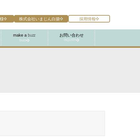
様
株式会社いまじん白揚
採用情報
make a
お問い合わせ
buzz
INQUIRY
buzz