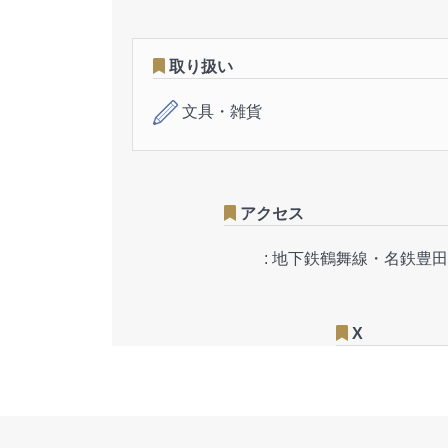
取り扱い
文具・雑貨
アクセス
:
地下鉄鶴舞線・名鉄豊田
X