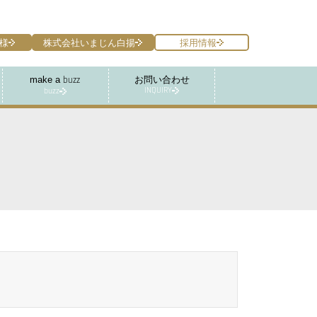
様
株式会社いまじん白揚
採用情報
make a
お問い合わせ
buzz
INQUIRY
buzz