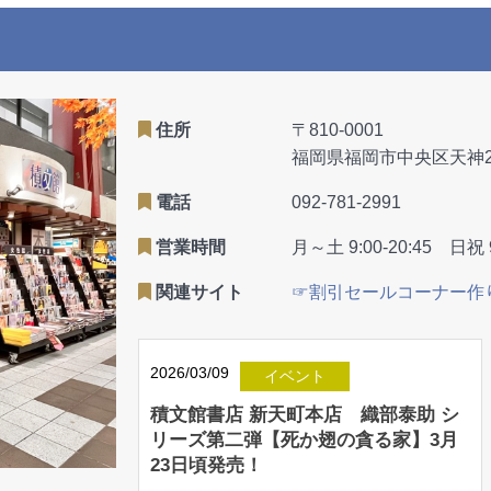
住所
〒810-0001
福岡県福岡市中央区天神2-8
電話
092-781-2991
営業時間
月～土 9:00-20:45 日祝 9
関連サイト
☞割引セールコーナー作
2026/03/09
イベント
積文館書店 新天町本店 織部泰助 シ
リーズ第二弾【死か翅の貪る家】3月
23日頃発売！