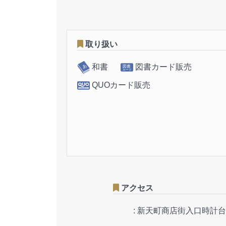
取り扱い
和書
図書カード販売
QUOカード販売
アクセス
:
新天町商店街入口時計台