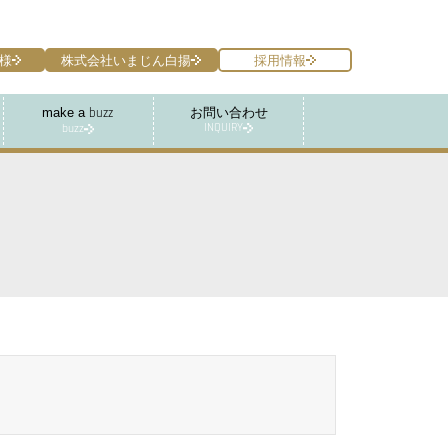
様
株式会社いまじん白揚
採用情報
make a
お問い合わせ
buzz
INQUIRY
buzz