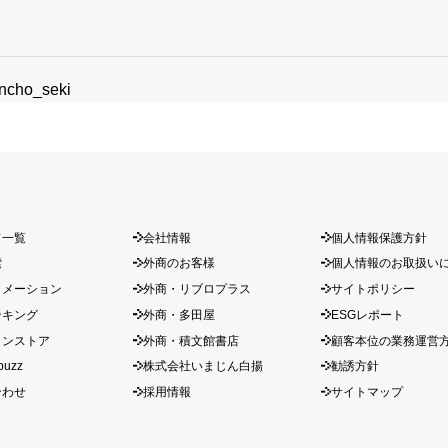
encho_seki
ド一覧
会社情報
個人情報保護方針
索
外商のお客様
個人情報のお取扱い
ォメーション
外商・リブロプラス
サイトポリシー
ンキング
外商・多田屋
ESGレポート
インストア
外商・積文館書店
顧客本位の業務運営
buzz
株式会社いまじん白揚
勧誘方針
合わせ
採用情報
サイトマップ