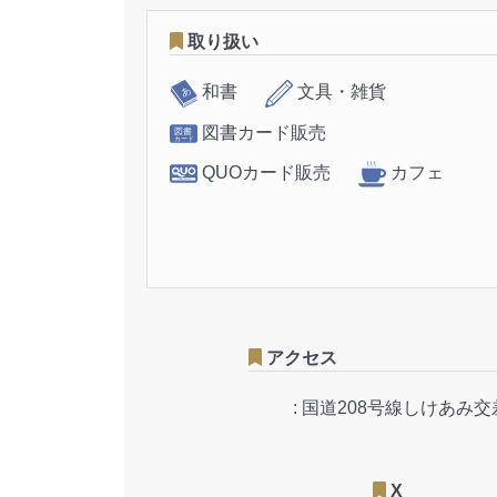
取り扱い
和書
文具・雑貨
図書カード販売
QUOカード販売
カフェ
アクセス
:
国道208号線しけあみ
X