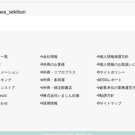
awa_sekibun
ド一覧
会社情報
個人情報保護方針
索
外商のお客様
個人情報のお取扱い
ォメーション
外商・リブロプラス
サイトポリシー
ンキング
外商・多田屋
ESGレポート
インストア
外商・積文館書店
顧客本位の業務運営
buzz
株式会社いまじん白揚
勧誘方針
合わせ
採用情報
サイトマップ