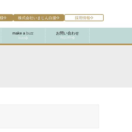
様
株式会社いまじん白揚
採用情報
make a
お問い合わせ
buzz
INQUIRY
buzz