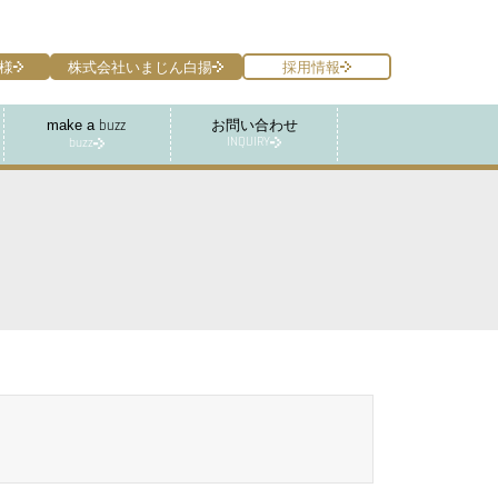
様
株式会社いまじん白揚
採用情報
make a
お問い合わせ
buzz
INQUIRY
buzz