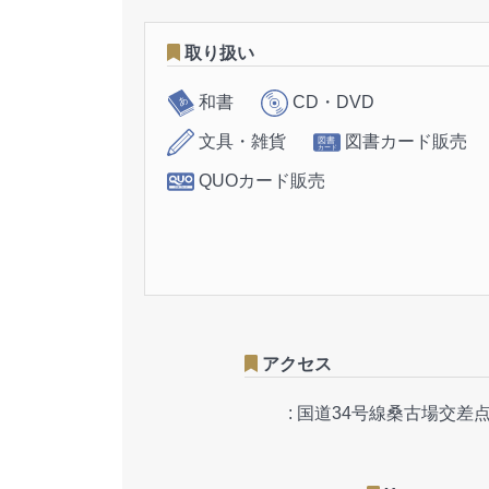
取り扱い
和書
CD・DVD
文具・雑貨
図書カード販売
QUOカード販売
アクセス
:
国道34号線桑古場交差