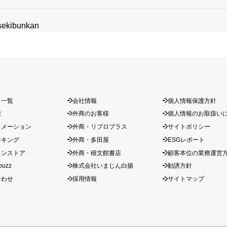
asekibunkan
ド一覧
会社情報
個人情報保護方針
索
外商のお客様
個人情報のお取扱い
ォメーション
外商・リブロプラス
サイトポリシー
ンキング
外商・多田屋
ESGレポート
インストア
外商・積文館書店
顧客本位の業務運営
buzz
株式会社いまじん白揚
勧誘方針
合わせ
採用情報
サイトマップ