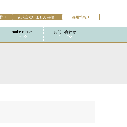
様
株式会社いまじん白揚
採用情報
make a
お問い合わせ
buzz
INQUIRY
buzz