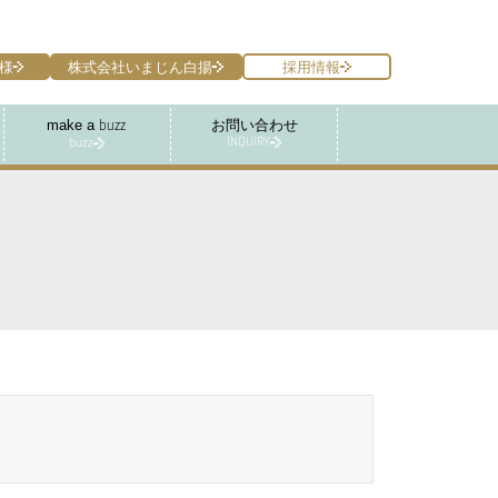
様
株式会社いまじん白揚
採用情報
make a
お問い合わせ
buzz
INQUIRY
buzz