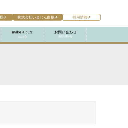
様
株式会社いまじん白揚
採用情報
make a
お問い合わせ
buzz
INQUIRY
buzz