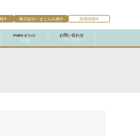
様
株式会社いまじん白揚
採用情報
make a
お問い合わせ
buzz
INQUIRY
buzz