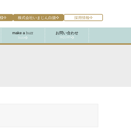
様
株式会社いまじん白揚
採用情報
make a
お問い合わせ
buzz
INQUIRY
buzz