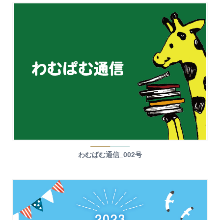
わむぱむ通信_002号