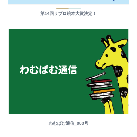
第14回リブロ絵本大賞決定！
わむぱむ通信_003号