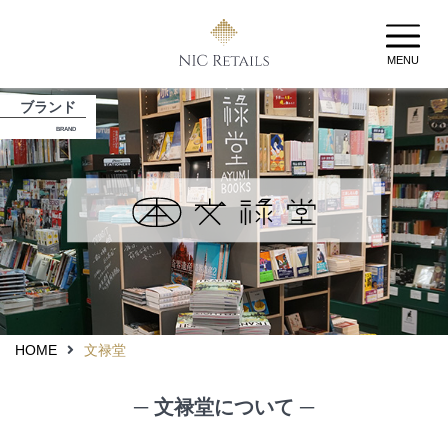
MENU
ブランド
BRAND
HOME
文禄堂
─ 文禄堂について ─