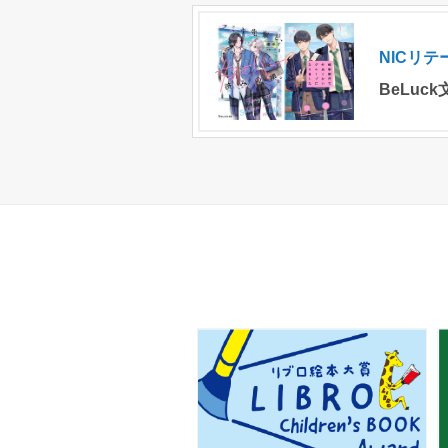
NICリ
BeLuc