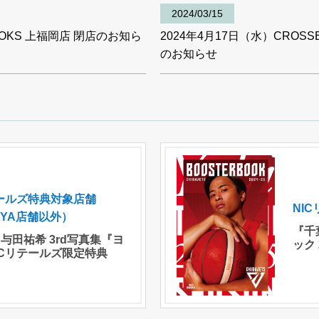
2024/03/15
BOOKS 上福岡店 閉店のお知ら
2024年4月17日（水）CROSS
のお知らせ
テールズ特典対象店舗
NI
AYA店舗以外）
『千
 与田祐希 3rd写真集『ヨ
ック 
ICリテールズ限定特典