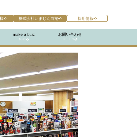
様
株式会社いまじん白揚
採用情報
make a
お問い合わせ
buzz
INQUIRY
buzz