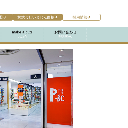
様
株式会社いまじん白揚
採用情報
make a
お問い合わせ
buzz
INQUIRY
buzz