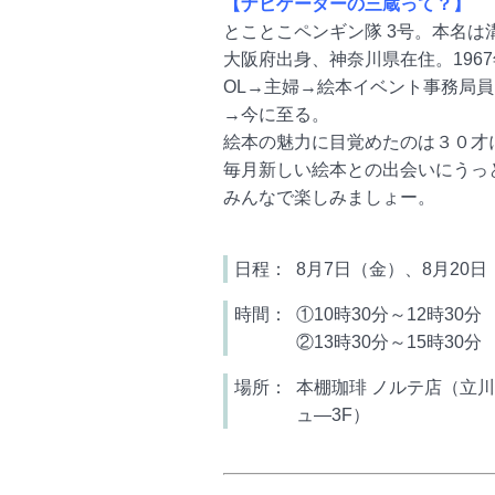
【ナビゲーターの三蔵って？】
とことこペンギン隊 3号。本名は
大阪府出身、神奈川県在住。196
OL→主婦→絵本イベント事務局
→今に至る。
絵本の魅力に目覚めたのは３０才
毎月新しい絵本との出会いにうっ
みんなで楽しみましょー。
日程：
8月7日（金）、8月20日
時間：
①10時30分～12時30分
②13時30分～15時30分
場所：
本棚珈琲 ノルテ店（立川市
ュ―3F）