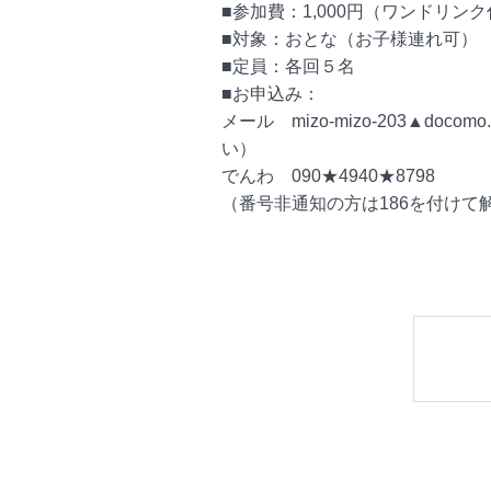
■参加費：1,000円（ワンドリン
■対象：おとな（お子様連れ可）
■定員：各回５名
■お申込み：
メール mizo-mizo-203▲docom
い）
でんわ 090★4940★8798
（番号非通知の方は186を付けて