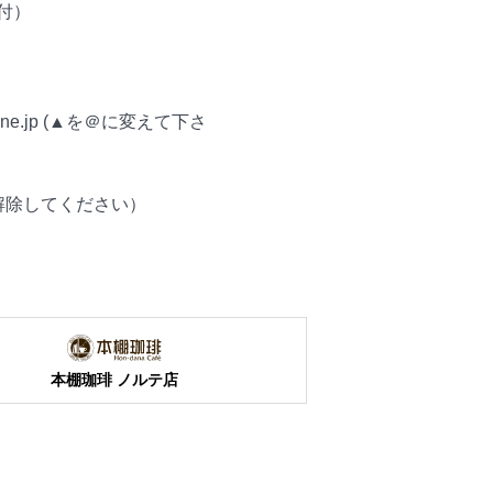
ク付）
o.ne.jp (▲を＠に変えて下さ
解除してください）
本棚珈琲 ノルテ店