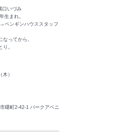
溝口いづみ
7年生まれ。
員→ペンギンハウススタッフ
になってから。
とり。
（木）
曙町2-42-1 パークアベニ