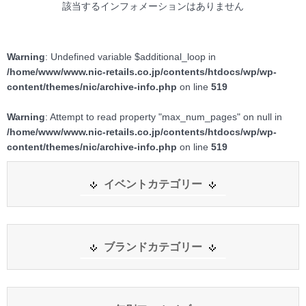
該当するインフォメーションはありません
Warning
: Undefined variable $additional_loop in
/home/www/www.nic-retails.co.jp/contents/htdocs/wp/wp-
content/themes/nic/archive-info.php
on line
519
Warning
: Attempt to read property "max_num_pages" on null in
/home/www/www.nic-retails.co.jp/contents/htdocs/wp/wp-
content/themes/nic/archive-info.php
on line
519
イベントカテゴリー
ブランドカテゴリー