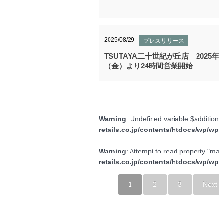
2025/08/29
プレスリリース
TSUTAYA二十世紀が丘店 2025年
（金）より24時間営業開始
Warning
: Undefined variable $additio
retails.co.jp/contents/htdocs/wp/wp
Warning
: Attempt to read property "
retails.co.jp/contents/htdocs/wp/wp
1
2
3
Next