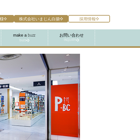
様
株式会社いまじん白揚
採用情報
make a
お問い合わせ
buzz
INQUIRY
buzz