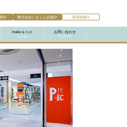
様
株式会社いまじん白揚
採用情報
make a
お問い合わせ
buzz
INQUIRY
buzz