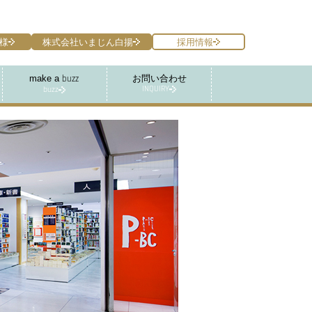
様
株式会社いまじん白揚
採用情報
make a
お問い合わせ
buzz
INQUIRY
buzz