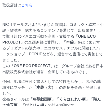
取扱店舗は
こちら
NICリテールズおよびいまじん白揚は、コミック・絵本・小
説・雑誌等、魅力あるコンテンツを通じて、出版業界とし
て取り組むべきエコ活動を企画・支援する
「ONE ECO
PROJECT」
の企画趣旨に賛同し、
「本袋」
をはじめとす
るプロダクトの販売や、エコやサステナブルに関連したワ
ークショップ・POPUPなどを、運営する書店にて実施して
きました。
この
「ONE ECO PROJECT」
は、グループ会社である日本
出版販売株式会社が運営・企画しているものです。
今回、地域に根付く書店としての特性を活かし、各地の地
域性にマッチした
「本袋（大）」
の新柄を企画・開発しま
した。
発売タイトルは
「鳥獣戯画柄」「くらはしれい柄」「翔ん
で埼玉柄」「ぴよりん柄」
の計 4 種類です。