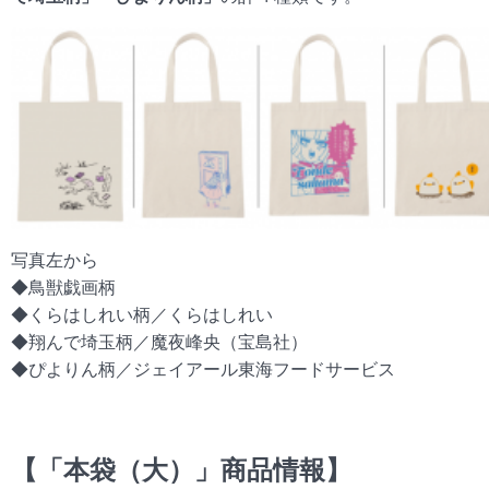
写真左から
◆鳥獣戯画柄
◆くらはしれい柄／くらはしれい
◆翔んで埼玉柄／魔夜峰央（宝島社）
◆ぴよりん柄／ジェイアール東海フードサービス
【「本袋（大）」商品情報】