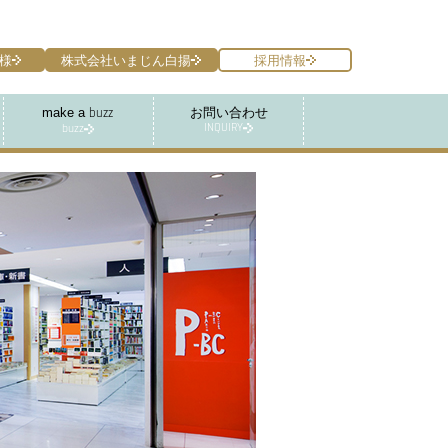
様
株式会社いまじん白揚
採用情報
make a
お問い合わせ
buzz
INQUIRY
buzz