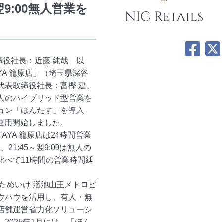
翌9:00無人営業を
締役社長：近藤 純哉 以
AYA 籠原店」（埼玉県深谷
代表取締役社長：富樫 建、
人のハイブリッド型営業を
ョン「ほんたす」を導入
り運用開始しました。
TAYA 籠原店
は24時間営業
、21:45～翌9:00は無人の
比べて11時間の営業時間延
ためいけ 溜池山王メトロピ
ウハウを活用し、有人・無
店舗運営省力化ソリューシ
2025年1月には、「ほん