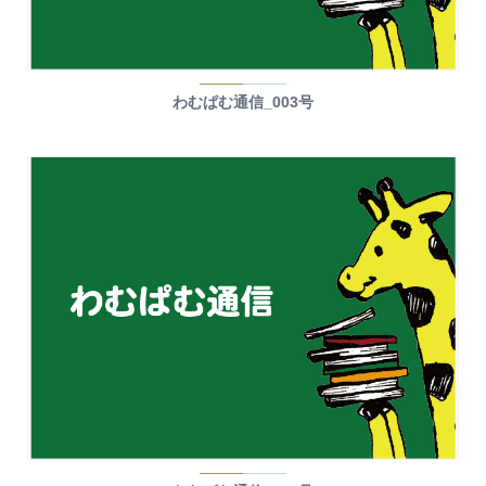
わむぱむ通信_003号