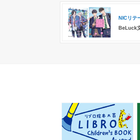
NICリ
BeLuc