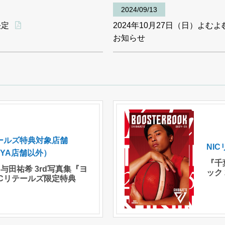
2024/09/13
決定
2024年10月27日（日）よむ
お知らせ
テールズ特典対象店舗
NI
AYA店舗以外）
『千
 与田祐希 3rd写真集『ヨ
ック 
ICリテールズ限定特典