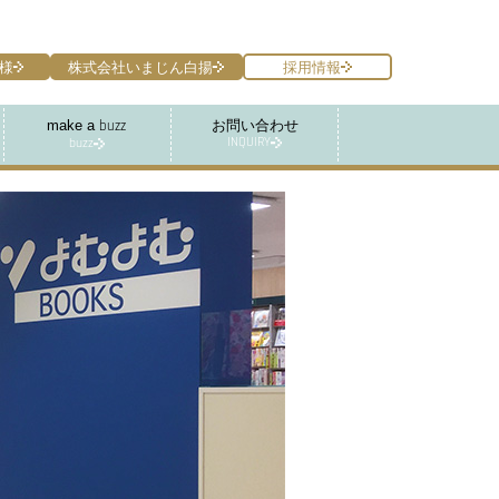
様
株式会社いまじん白揚
採用情報
make a
お問い合わせ
buzz
INQUIRY
buzz