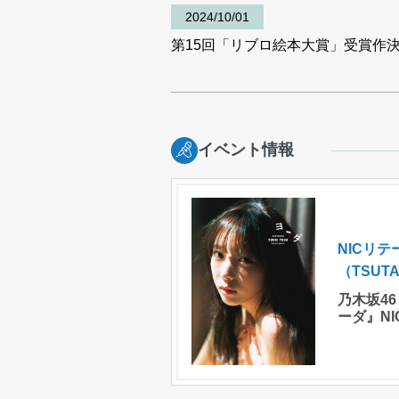
2024/10/01
第15回「リブロ絵本大賞」受賞作
イベント情報
NICリ
（TSUT
乃木坂46
ーダ』N