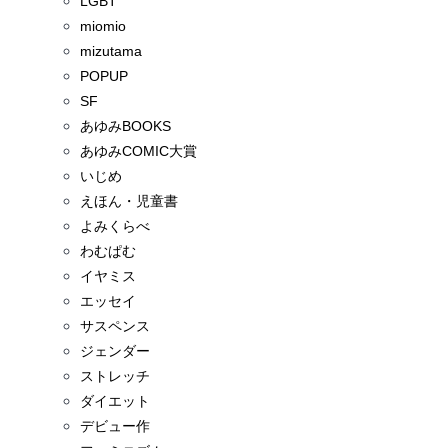
LGBT
miomio
mizutama
POPUP
SF
あゆみBOOKS
あゆみCOMIC大賞
いじめ
えほん・児童書
よみくらべ
わむぱむ
イヤミス
エッセイ
サスペンス
ジェンダー
ストレッチ
ダイエット
デビュー作