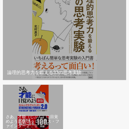
論理的思考力を鍛える33の思考実験
さあ、才能（じぶん）に目覚
めよう新版 ストレングス・フ
ァインダー２．０