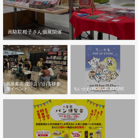
画駱駝柑子さん個展開催
蔦屋書店 茂原店 のお客様参
加イベント
ちいかわ POP UP STORE