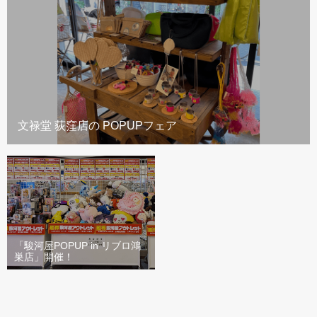
文禄堂 荻窪店の POPUPフェア
「駿河屋POPUP in リブロ鴻
巣店」開催！