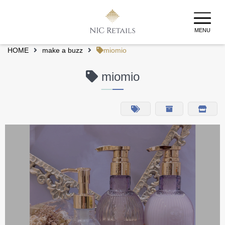
MENU
HOME
make a buzz
miomio
miomio