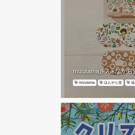
mizutamaさん×な
mizutama
ほんやら堂
温