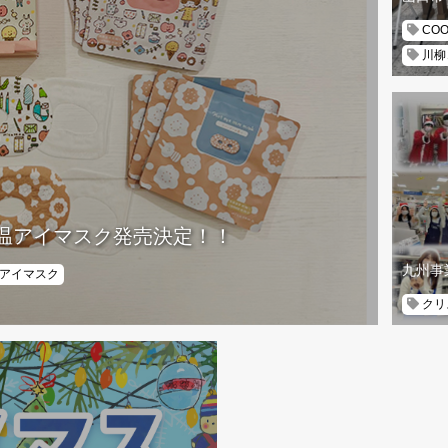
COO
川柳
がら温アイマスク発売決定！！
九州事
アイマスク
クリ