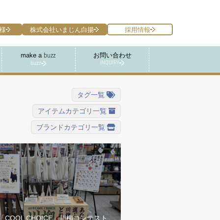
様
株式会社いまじん白揚
採用情報
make a
お問い合わせ
buzz
INQUIRY
buzz
タグ一覧
アイテムカテゴリ一覧
ブランドカテゴリ一覧
「COOL CHOICE」川柳コンテスト