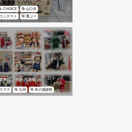
L CHOICE
山口市
コンテスト
選ぶー
業本部「冬の感謝祭」
スマス
九州
冬の感謝祭