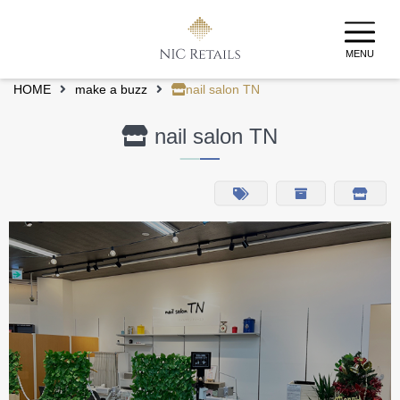
MENU
HOME
make a buzz
nail salon TN
nail salon TN