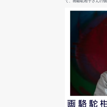
て、画駱駝柑子さんの個