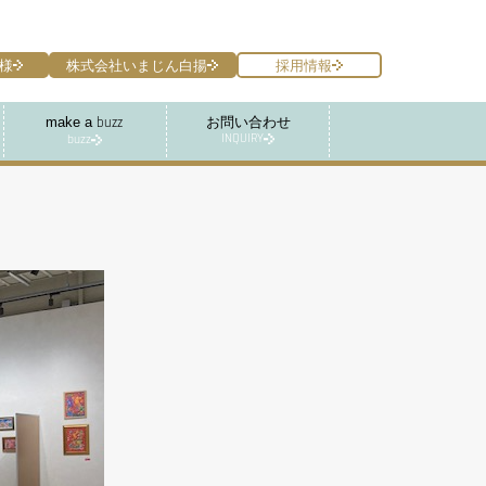
様
株式会社いまじん白揚
採用情報
make a
お問い合わせ
buzz
INQUIRY
buzz