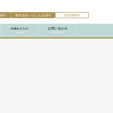
様
株式会社いまじん白揚
採用情報
make a
お問い合わせ
buzz
INQUIRY
buzz