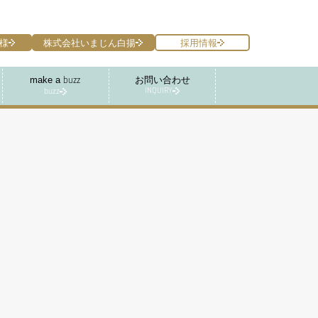
様
株式会社いまじん白揚
採用情報
make a
お問い合わせ
buzz
INQUIRY
buzz