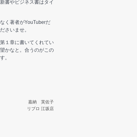
新書やビジネス書はタイ
著者がYouTuberだ
ださいませ。
第１章に書いてくれてい
望かなと。合うのがこの
す。
嘉納 芙佐子
リブロ 江坂店