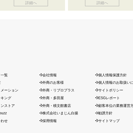
詳細へ
詳細へ
ド一覧
会社情報
個人情報保護方針
索
外商のお客様
個人情報のお取扱い
ォメーション
外商・リブロプラス
サイトポリシー
ンキング
外商・多田屋
ESGレポート
インストア
外商・積文館書店
顧客本位の業務運営
buzz
株式会社いまじん白揚
勧誘方針
合わせ
採用情報
サイトマップ