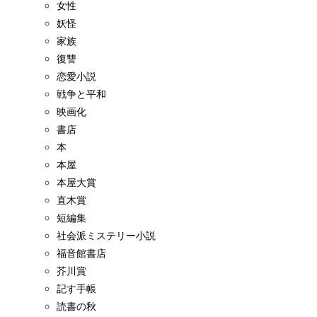
女性
妖怪
家族
復讐
恋愛小説
戦争と平和
映画化
書店
本
本屋
本屋大賞
直木賞
短編集
社会派ミステリー小説
福音館書店
芥川賞
記す手帳
読書の秋