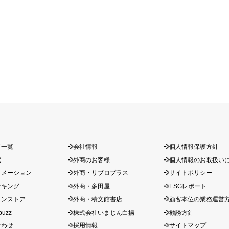
ド一覧
会社情報
個人情報保護方針
索
外商のお客様
個人情報のお取扱い
ォメーション
外商・リブロプラス
サイトポリシー
ンキング
外商・多田屋
ESGレポート
インストア
外商・積文館書店
顧客本位の業務運営
buzz
株式会社いまじん白揚
勧誘方針
合わせ
採用情報
サイトマップ