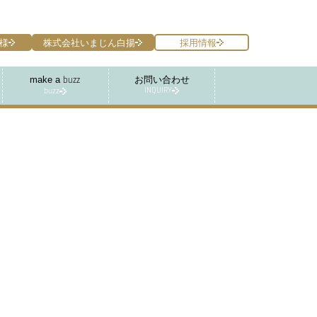
様
株式会社いまじん白揚
採用情報
make a
お問い合わせ
buzz
INQUIRY
buzz