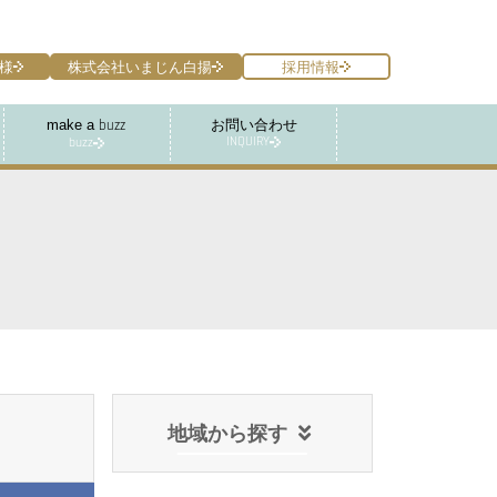
様
株式会社いまじん白揚
採用情報
make a
お問い合わせ
buzz
INQUIRY
buzz
地域から探す