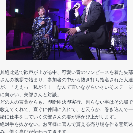
其処此処で歓声が上がる中、可愛い青のワンピースを着た矢部
さんの挨拶で始まり、参加者の中から抜き打ち指名された人達
が、「ええっ 私が？！」なんて言いながらいそいそステージ
に向かい、矢部さんと対談。
どの人の言葉からも、即断即決即実行、判らない事はその場で
教えてくれて、直ぐに仲間に入れて、と云うか、巻き込んで一
緒に仕事をしていく矢部さんの姿が浮かび上がります。
絶対手を抜かない。お客様に喜んで貰える売り場を作る意気込
み、
働く喜びが伝わってきます。