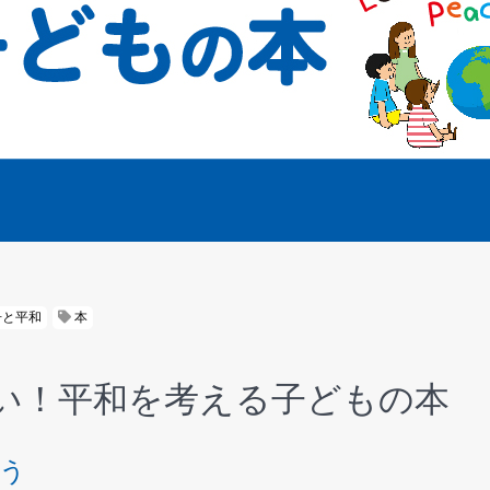
争と平和
本
い！平和を考える子どもの本
う