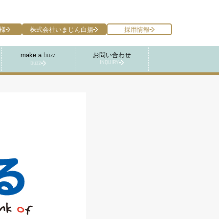
様
株式会社いまじん白揚
採用情報
make a
お問い合わせ
buzz
INQUIRY
buzz