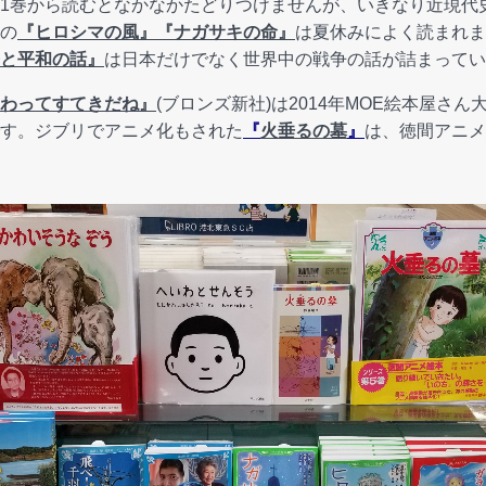
1巻から読むとなかなかたどりつけませんが、いきなり近現代
の
『ヒロシマの風』
『ナガサキの命』
は夏休みによく読まれま
と平和の話』
は日本だけでなく世界中の戦争の話が詰まってい
わってすてきだね』
(ブロンズ新社)は2014年MOE絵本屋さ
す。ジブリでアニメ化もされた
『
火垂るの墓
』
は、徳間アニメ