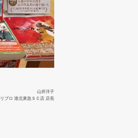
山井洋子
リブロ 港北東急ＳＣ店 店長