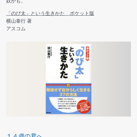
奴かも。
「のび太」という生きかた ポケット版
横山泰行 著
アスコム
１４歳の君へ