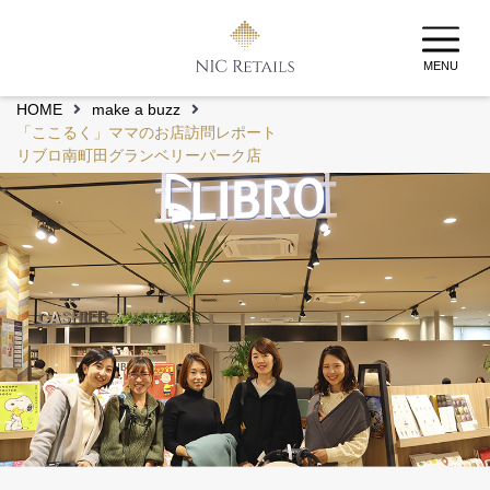
MENU
HOME
make a buzz
「ここるく」ママのお店訪問レポート
リブロ南町田グランベリーパーク店