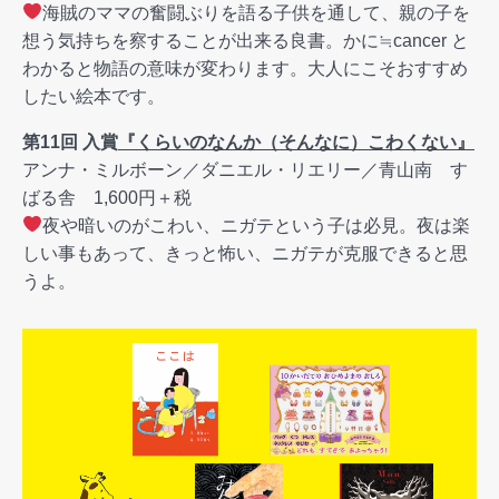
海賊のママの奮闘ぶりを語る子供を通して、親の子を
想う気持ちを察することが出来る良書。かに≒cancer と
わかると物語の意味が変わります。大人にこそおすすめ
したい絵本です。
第11回 入賞
『くらいのなんか（そんなに）こわくない
』
アンナ・ミルボーン／ダニエル・リエリー／青山南 す
ばる舎 1,600円＋税
夜や暗いのがこわい、ニガテという子は必見。夜は楽
しい事もあって、きっと怖い、ニガテが克服できると思
うよ。