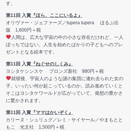
す。
第11回 入賞
『ほら、ここにいるよ』
オリヴァー・ジェファーズ／tupera tupera ほるぷ出
版 1,600円＋税
人間は、広大な宇宙の中の小さな存在だけれど、一人
ぼっちではない。人生を始めたばかりの子どもへのプレ
ゼントとなる絵本です。
第11回 入賞
『ねぐせのしくみ』
ヨシタケシンスケ ブロンズ新社 980円＋税
就寝後、宇宙人のような謎の集団に連れ去られた女の
子。いったい何が起こっているのか。読み進めていくと
そこはヨシタケワールドが広がっていて、発想の豊かさ
に驚かされます。
第11回 入賞
『ママはかいぞく』
カリーヌ・シュリュグ／レミ・サイヤール／やまもとと
もこ 光文社 1,500円＋税