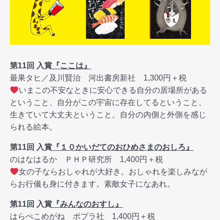
第11回 入賞
『ここは』
最果タヒ／及川賢治 河出書房新社 1,300円＋税
いまこの不安なときに安心できる自分の居場所がある
ということ、自分がこの宇宙に存在してるということ、
生きていて大丈夫ということ。自分の内側と外側を感じ
られる絵本。
第11回 入賞
『１０かいだてのおひめさまのおしろ』
のはなはるか ＰＨＰ研究所 1,400円＋税
女の子ならおしゃれが大好き。おしゃれを楽しみなが
らお行儀も身に付きます。素敵女子になあれ。
第11回 入賞
『みんなのおすし』
はらぺこめがね ポプラ社 1,400円＋税