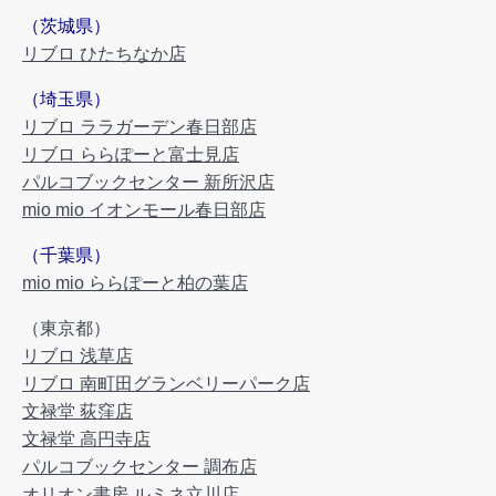
（茨城県）
リブロ ひたちなか店
（埼玉県）
リブロ ララガーデン春日部店
リブロ ららぽーと富士見店
パルコブックセンター 新所沢店
mio mio イオンモール春日部店
（千葉県）
mio mio ららぽーと柏の葉店
（東京都）
リブロ 浅草店
リブロ 南町田グランベリーパーク店
文禄堂 荻窪店
文禄堂 高円寺店
パルコブックセンター 調布店
オリオン書房 ルミネ立川店