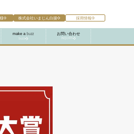
様
株式会社いまじん白揚
採用情報
make a
お問い合わせ
buzz
INQUIRY
buzz