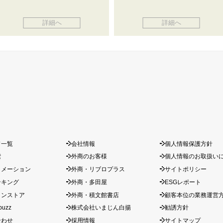
詳細へ
詳細へ
ド一覧
会社情報
個人情報保護方針
索
外商のお客様
個人情報のお取扱い
ォメーション
外商・リブロプラス
サイトポリシー
ンキング
外商・多田屋
ESGレポート
インストア
外商・積文館書店
顧客本位の業務運営
buzz
株式会社いまじん白揚
勧誘方針
合わせ
採用情報
サイトマップ