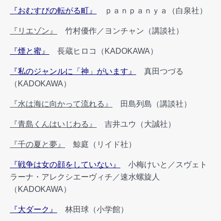
『おむすびの転がる町』
ｐａｎｐａｎｙａ（白泉社）
『リエゾン』
竹村優作／ヨンチャン（講談社）
『煙と蜜』
長蔵ヒロコ（KADOKAWA）
『私のジャンルに「神」がいます』
真田つづる
（KADOKAWA）
『水は海に向かって流れる』
田島列島（講談社）
『青島くんはいじわる』
吉井ユウ（大誠社）
『千の夏と夢』
鯨庭（リイド社）
『戦争は女の顔をしていない』
小梅けいと／スヴェト
ラーナ・アレクシエーヴィチ／速水螺旋人
（KADOKAWA）
『大ダーク』
林田球（小学館）