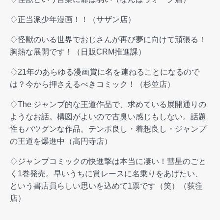
♢正当派少年漫画！！（サザン店）
♢怪獣のいる世界でおじさんが再び夢に向けて頑張る！
胸熱な展開です！（日販CRM推進課）
♢21年のあらゆる漫画賞に名を連ねることになるので
は？今から押さえるべきコミック！（杉並店）
♢The ジャンプ的な王道作品で、求めている展開通りの
ようなお話。構図がよいので古臭い感じもしない。話題
性もバツグンな作品。テンポ良し・着想良し・ジャンプ
の王道を爆進中（高円寺店）
♢ジャンプコミックの快進撃は本当に凄い！彗星のごと
く1巻発売。早いうちに賞レースに名乗りをあげたい、
という書店員らしい思いを込めて1票です（笑）（荻窪
店）