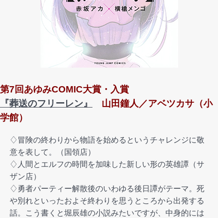
第7回あゆみCOMIC大賞・入賞
『葬送のフリーレン』
山田鐘人／アベツカサ（小
学館）
♢冒険の終わりから物語を始めるというチャレンジに敬
意を表して。（国領店）
♢人間とエルフの時間を加味した新しい形の英雄譚（サ
ザン店）
♢勇者パーティー解散後のいわゆる後日譚がテーマ。死
や別れといったおよそ終わりを思うところから出発する
話。こう書くと堀辰雄の小説みたいですが、中身的には