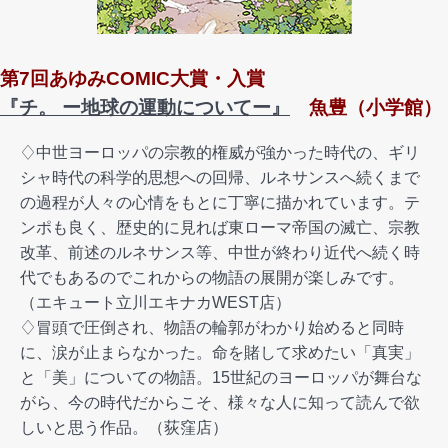
第7回あゆみCOMIC大賞・入賞
『チ。 ー地球の運動についてー』
魚豊（小学館）
♢中世ヨーロッパの宗教的権威が強かった時代の、ギリ
シャ時代の科学的思想への回帰、ルネサンスへ続くまで
の過程が人々の心情をもとに丁寧に描かれています。テ
ンポも良く、歴史的に見れば東ローマ帝国の滅亡、宗教
改革、前述のルネサンス等、中世が終わり近代へ続く時
代でもあるのでこれからの物語の展開が楽しみです。
（エキュート立川エキナカWEST店）
♢冒頭で圧倒され、物語の輪郭がわかり始めると同時
に、涙が止まらなかった。命を賭して求めたい「真実」
と「美」についての物語。15世紀のヨーロッパが舞台な
がら、今の時代だからこそ、様々な人に知って読んで欲
しいと思う作品。（荻窪店）