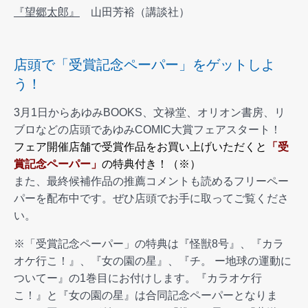
『望郷太郎』
山田芳裕（講談社）
店頭で「受賞記念ペーパー」をゲットしよ
う！
3月1日からあゆみBOOKS、文禄堂、オリオン書房、リ
ブロなどの店頭であゆみCOMIC大賞フェアスタート！
フェア開催店舗で受賞作品をお買い上げいただくと
「受
賞記念ペーパー」
の特典付き！（※）
また、最終候補作品の推薦コメントも読めるフリーペー
パーを配布中です。ぜひ店頭でお手に取ってご覧くださ
い。
※「受賞記念ペーパー」の特典は『怪獣8号』、『カラ
オケ行こ！』、『女の園の星』、『チ。 ー地球の運動に
ついてー』の1巻目にお付けします。『カラオケ行
こ！』と『女の園の星』は合同記念ペーパーとなりま