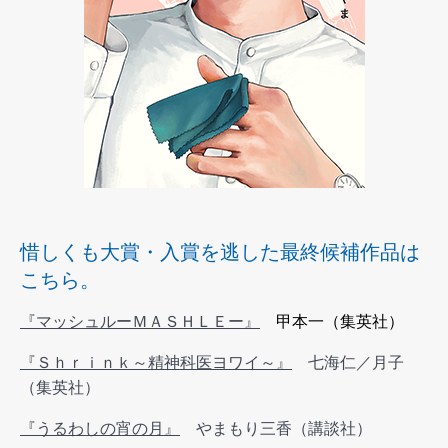
惜しくも大賞・入賞を逃した最終候補作品は
こちら。
『マッシュルーＭＡＳＨＬＥー』
甲本一（集英社）
『Ｓｈｒｉｎｋ～精神科医ヨワイ～』
七海仁／月子
（集英社）
『うるわしの宵の月』
やまもり三香（講談社）