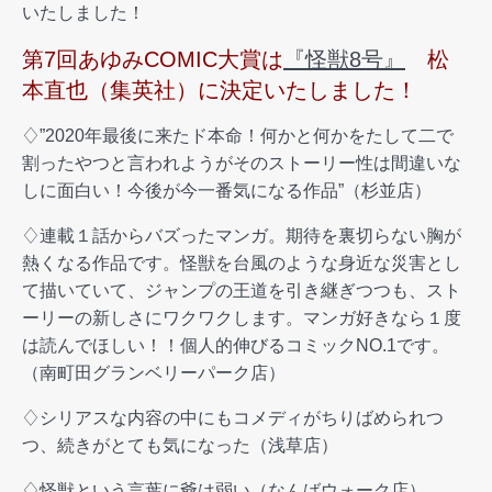
いたしました！
第7回あゆみCOMIC大賞は
『怪獣8号』
松
本直也（集英社）に決定いたしました！
♢”2020年最後に来たド本命！何かと何かをたして二で
割ったやつと言われようがそのストーリー性は間違いな
しに面白い！今後が今一番気になる作品”（杉並店）
♢連載１話からバズったマンガ。期待を裏切らない胸が
熱くなる作品です。怪獣を台風のような身近な災害とし
て描いていて、ジャンプの王道を引き継ぎつつも、スト
ーリーの新しさにワクワクします。マンガ好きなら１度
は読んでほしい！！個人的伸びるコミックNO.1です。
（南町田グランベリーパーク店）
♢シリアスな内容の中にもコメディがちりばめられつ
つ、続きがとても気になった（浅草店）
♢怪獣という言葉に爺は弱い（なんばウォーク店）