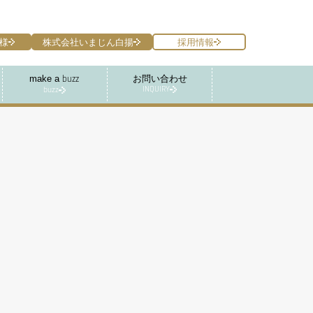
様
株式会社いまじん白揚
採用情報
make a
お問い合わせ
buzz
INQUIRY
buzz