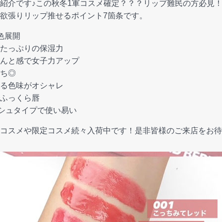
紹介です♪この秋冬1軍コスメ確定？？？リップ難民の方必見
欲張りリップ推せるポイント7箇条です。
色展開
たっぷりの保湿力
んと感で女子力アップ
ち◎
る色味がオシャレ
ふっくら唇
シュタイプで使い易い
コスメや限定コスメ続々入荷中です！是非皆様のご来店をお待