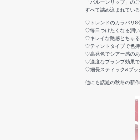
「バルーンリップ」のご
すべて詰め込まれている
♡トレンドのカラバリ8
♡毎日つけたくなる潤い
♡キレイな艶感とちゅる
♡ティントタイプで色持
♡高発色でシアー感のあ
♡適度なプランプ効果で
♡細長スティック&プッ
他にも話題の秋冬の新作