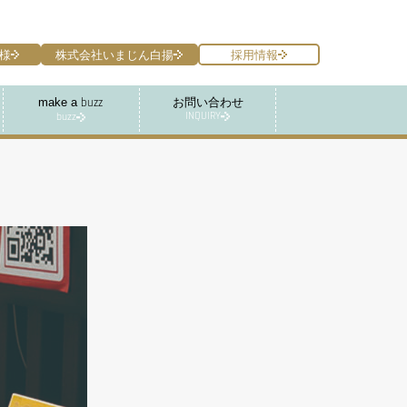
様
株式会社いまじん白揚
採用情報
make a
お問い合わせ
buzz
INQUIRY
buzz