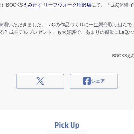
）BOOKS
えみたす リーフウォーク稲沢店
にて、「LaQ体験
ご来場いただきました。LaQの作品づくりに一生懸命取り組ん
よる作成モデルプレゼント」も大好評で、あまりの感動にLaQ
BOOKS
シェア
Pick Up