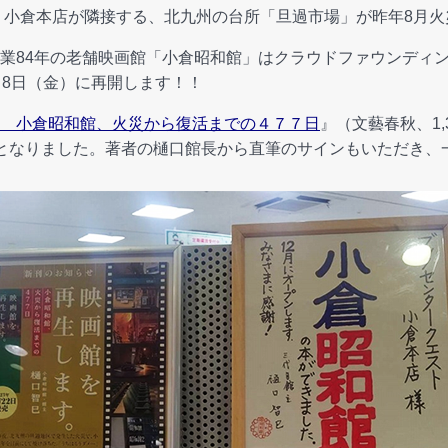
 小倉本店が隣接する、北九州の台所「旦過市場」が昨年8月
業84年の老舗映画館「小倉昭和館」はクラウドファウンディ
月8日（金）に再開します！！
 小倉昭和館、火災から復活までの４７７日
』（文藝春秋、1,
となりました。著者の樋口館長から直筆のサインもいただき、