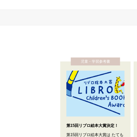
児童・学習参考書
第15回リブロ絵本大賞決定！
第15回リブロ絵本大賞は たても