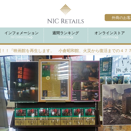
外商のお客
インフォメーション
週間ランキング
オンラインストア
INFORMATION
RANKING
SHOPPING
援！！『映画館を再生します。 小倉昭和館、火災から復活までの４７