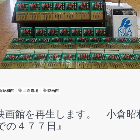
倉昭和館
旦過市場
映画館
映画館を再生します。 小倉昭
での４７７日』