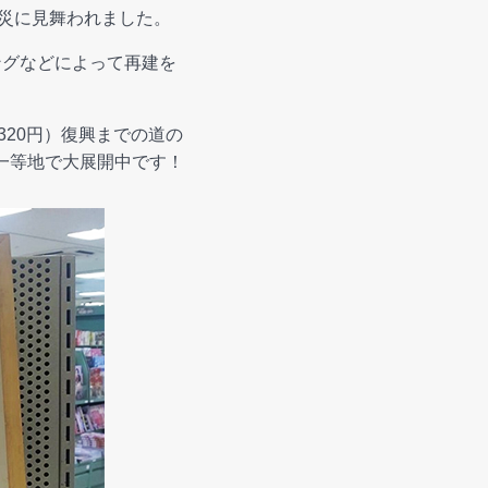
火災に見舞われました。
ングなどによって再建を
320円）復興までの道の
一等地で大展開中です！