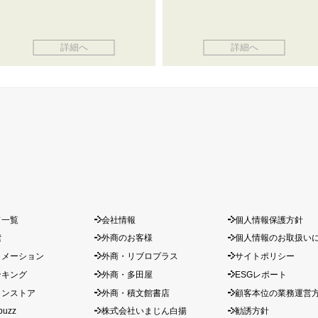
詳細へ
詳細へ
ド一覧
会社情報
個人情報保護方針
索
外商のお客様
個人情報のお取扱い
ォメーション
外商・リブロプラス
サイトポリシー
ンキング
外商・多田屋
ESGレポート
インストア
外商・積文館書店
顧客本位の業務運営
buzz
株式会社いまじん白揚
勧誘方針