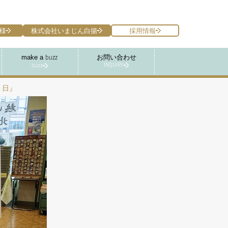
様
株式会社いまじん白揚
採用情報
make a
お問い合わせ
buzz
INQUIRY
buzz
７日』