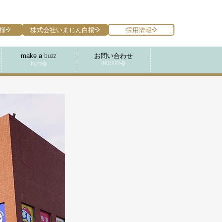
様
株式会社いまじん白揚
採用情報
make a
お問い合わせ
buzz
INQUIRY
buzz