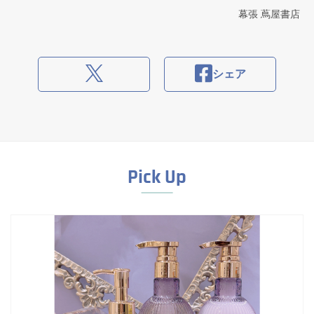
幕張 蔦屋書店
シェア
Pick Up