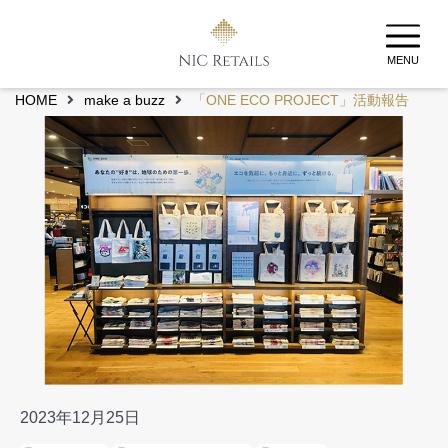
MENU
HOME
make a buzz
「ONE ECO PROJECT」活動報告
2023年12月25日