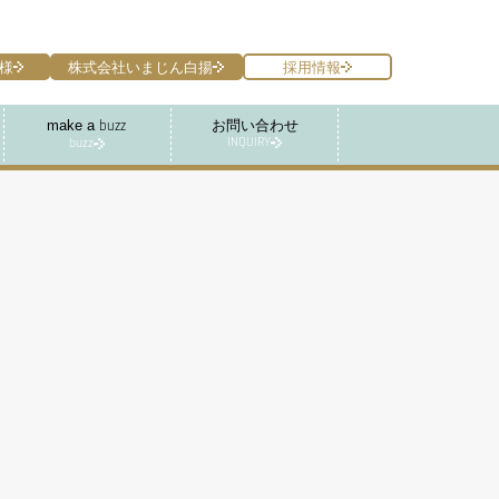
様
株式会社いまじん白揚
採用情報
make a
お問い合わせ
buzz
INQUIRY
buzz